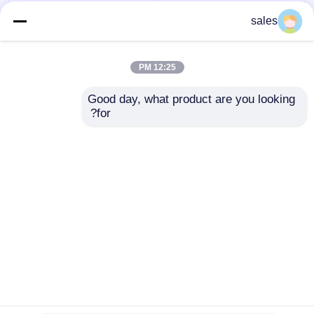
عینک سیلیکونی 180 درجه
غواصی مایع غواصی مایع
sales
کامل صورت با استفاده از
غواصی سیلیکون PC کامل
غواصی غواصی
صورت کودک
12:25 PM
بهترین قیمت
بهترین قیمت
Good day, what product are you looking 
for?
تماس با ما
تماس با ما
بیشتر ببینید
خانه
دربارهی ما
تماس با ما
Desktop Site
نقشه سایت
Privacy Policy