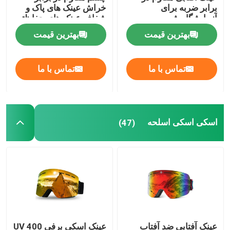
برابر ضربه برای
خراش عینک های پاک و
آزمایشگاه شیمی
شفاف عینک های حفاظتی
عینک ایمنی تجویز شده
و گیرنده های ضد لغز قابل
بهترین قیمت
بهترین قیمت
تنظیم عینک های
آزمایشگاهی
غواصی شنا کردن
تماس با ما
تماس با ما
اسب سواری ژاکی
عینک آفتابی
اسکی اسکی اسلحه
(47)
لنز ضد لک
عینک ضد غواصی ضد مه
لوازم شنا شنا
عینک آفتابی ضد آفتاب
عینک اسکی برفی UV 400