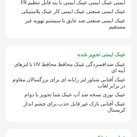
ایمنی عینک ایمنی عینک ایمنی با بند قابل تنظیم FR
عینک ایمنی صنعتی عینک ایمنی کار عینک پلاستیکی
اسکی اسکی اسلحه
عینک ایمنی صنعتی ضد عایق با سیستم تهویه غیر
مستقیم
کفی شنا ضد آب
عینک ایمنی تجویز شده
ماسک Snorkel غواصی
عینک ضدافسردگی عینک محافظ محافظ UV با لنزهای
آینه ای
عینک نظامی تاکتیکی
عینک آفتابی شناور لنز رایانه ای برای بزرگسالان مقاوم
در برابر لعاب
مسابقات رانندگی موتو کروز
عینک نوری نسخه ضد آب عینک شنا تجویز با دوام
عینک آفتابی نازک غیر قابل جذب برای چشم انداز
کریستال
عینک آفتابی ورزشی قطبشده
عینک ایمنی صنعتی