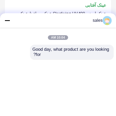
عینک آفتابی
عینک ایمنی Skydiving UV400 عینک محافظ عینک
sales
لنز ضد لک
10:04 AM
کلاه ایمنی دوچرخه سواری با ضربه گیر با ضربه گیر
Good day, what product are you looking 
محافظ قابل جدا شدن
for?
عینک ضد غواصی ضد مه
عینک شنای ضد آب غواصی با بند قابل تنظیم لنز HD
خانه
دربارهی ما
تماس با ما
Desktop Site
نقشه سایت
Privacy Policy