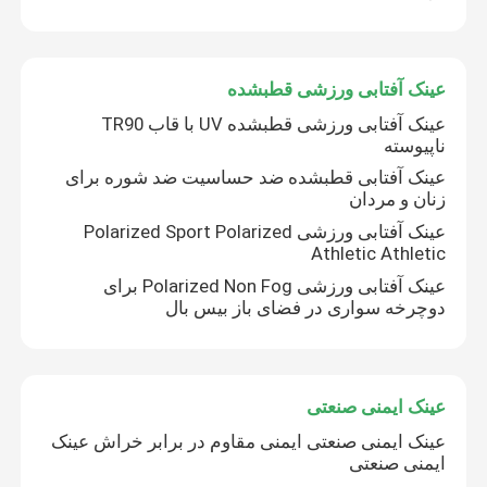
تور کارخانه
عینک آفتابی ورزشی قطبشده
عینک آفتابی ورزشی قطبشده UV با قاب TR90
با ما تماس بگیرید
ناپیوسته
عینک آفتابی قطبشده ضد حساسیت ضد شوره برای
زنان و مردان
اخبار
عینک آفتابی ورزشی Polarized Sport Polarized
Athletic Athletic
موارد
عینک آفتابی ورزشی Polarized Non Fog برای
دوچرخه سواری در فضای باز بیس بال
درخواست نقل قول
عینک شنا ضدآفتاب
عینک ایمنی صنعتی
عینک ایمنی صنعتی ایمنی مقاوم در برابر خراش عینک
ایمنی صنعتی
عینک ایمنی عینک