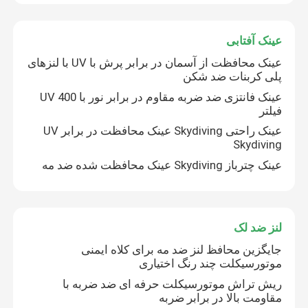
غواصی غواصی
عینک آفتابی
عینک محافظت از آسمان در برابر پرش با UV با لنزهای
پلی کربنات ضد شکن
عینک فانتزی ضد ضربه مقاوم در برابر نور با UV 400
فیلتر
عینک راحتی Skydiving عینک محافظت در برابر UV
Skydiving
عینک چترباز Skydiving عینک محافظت شده ضد مه
لنز ضد لک
جایگزین محافظ لنز ضد مه برای کلاه ایمنی
موتورسیکلت چند رنگ اختیاری
ریش تراش موتورسیکلت حرفه ای ضد ضربه با
مقاومت بالا در برابر ضربه