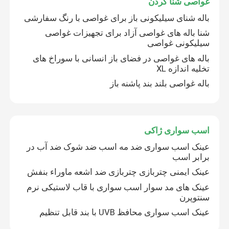
غواصی شنا کردن
باله شنای سیلیکونی باز برای غواصی با رنگ سفارشی
عینک ایمنی تجویز شده
شنا باله های غواصی آزاد برای تجهیزات غواصی
سیلیکونی غواصی
غواصی شنا کردن
باله های غواصی در فضای باز انسانی با سوراخ های
تخلیه اندازه XL
باله غواصی بلند بند پاشنه باز
اسب سواری ژاکی
عینک آفتابی
اسب سواری ژاکی
عینک اسب سواری ضد مه اسب ضد شوک ضد آب در
لنز ضد لک
برابر اسب
عینک ایمنی چتربازی چتربازی ضد اشعه ماوراء بنفش
عینک ضد غواصی ضد مه
عینک های مد سوار اسب سواری با قاب لاستیکی نرم
سنتوپرن
عینک اسب سواری محافظ UVB با بند قابل تنظیم
لوازم شنا شنا