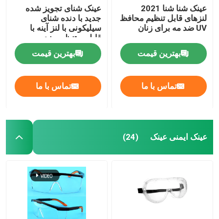
عینک شنا شنا 2021
عینک شنای تجویز شده
لنزهای قابل تنظیم محافظ
جدید با دنده شنای
غواصی غواصی
UV ضد مه برای زنان
سیلیکونی با لنز آینه با
قابلیت تنظیم ضد مه و
محافظت در برابر اشعه
بهترین قیمت
بهترین قیمت
ماورا UV بنفش
تماس با ما
تماس با ما
عینک ایمنی عینک
(24)