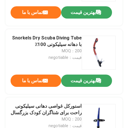
بهترین قیمت
تماس با ما
Snorkels Dry Scuba Diving Tube
با دهانه سیلیکونی 100٪
MOQ：200
قیمت：negotiable
بهترین قیمت
تماس با ما
صفحه اصلی
اسنورکل غواصی دهانی سیلیکونی
محصولات
راحت برای شناگران کودک بزرگسال
MOQ：200
درباره ما
قیمت：negotiable