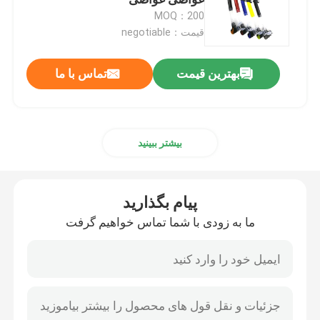
MOQ：200
قیمت：negotiable
اسکی اسکی اسلحه
بهترین قیمت
تماس با ما
کفی شنا ضد آب
ماسک Snorkel غواصی
بیشتر ببینید
عینک نظامی تاکتیکی
پیام بگذارید
مسابقات رانندگی موتو کروز
ما به زودی با شما تماس خواهیم گرفت
عینک آفتابی ورزشی قطبشده
عینک ایمنی صنعتی