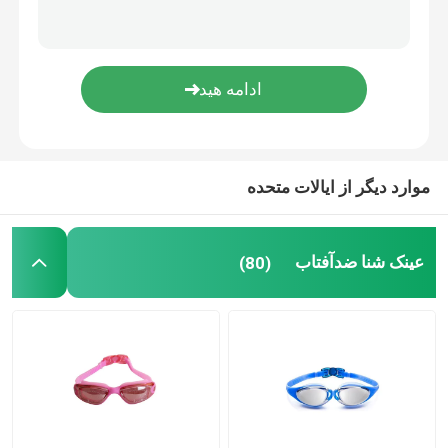
عینک ایمنی تجویز شده
غواصی شنا کردن
اسب سواری ژاکی
موارد دیگر از ایالات متحده
عینک آفتابی
عینک شنا ضدآفتاب
(80)
لنز ضد لک
عینک ضد غواصی ضد مه
لوازم شنا شنا