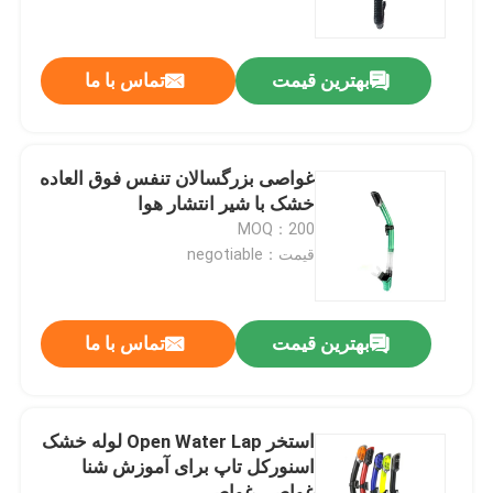
تور کارخانه
بهترین قیمت
تماس با ما
با ما تماس بگیرید
غواصی بزرگسالان تنفس فوق العاده
اخبار
خشک با شیر انتشار هوا
MOQ：200
قیمت：negotiable
موارد
درخواست نقل قول
بهترین قیمت
تماس با ما
عینک شنا ضدآفتاب
استخر Open Water Lap لوله خشک
اسنورکل تاپ برای آموزش شنا
عینک ایمنی عینک
غواصی غواصی