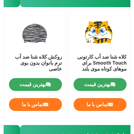
عینک ایمنی تجویز شده
غواصی شنا کردن
اسب سواری ژاکی
کلاه شنا ضد آب کارتونی
روکش کلاه شنا ضد آب
Smooth Touch برای
نرم بانوان بدون بوی
موهای کوتاه موی بلند
خاصی
عینک آفتابی
بهترین قیمت
بهترین قیمت
لنز ضد لک
تماس با ما
تماس با ما
عینک ضد غواصی ضد مه
لوازم شنا شنا