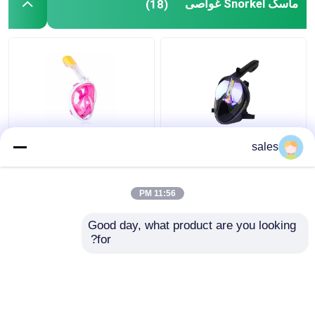
ماسک Snorkel غواصی
(18)
غواصی غواصی
عینک سیلیکونی 180 درجه
غواصی مایع غواصی مایع
sales
کامل صورت با استفاده از
غواصی سیلیکون PC کامل
غواصی غواصی
صورت کودک
11:56 PM
بهترین قیمت
بهترین قیمت
Good day, what product are you looking 
for?
تماس با ما
تماس با ما