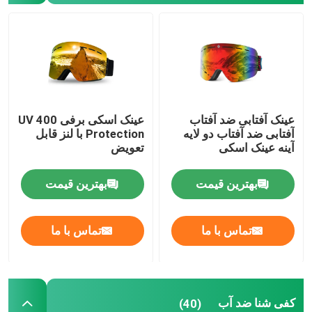
اسکی اسکی اسلحه
کفی شنا ضد آب
عینک آفتابی ضد آفتاب
عینک اسکی برفی UV 400
ماسک Snorkel غواصی
آفتابی ضد آفتاب دو لایه
Protection با لنز قابل
آینه عینک اسکی
تعویض
عینک نظامی تاکتیکی
بهترین قیمت
بهترین قیمت
مسابقات رانندگی موتو کروز
تماس با ما
تماس با ما
عینک آفتابی ورزشی قطبشده
عینک ایمنی صنعتی
کفی شنا ضد آب
(40)