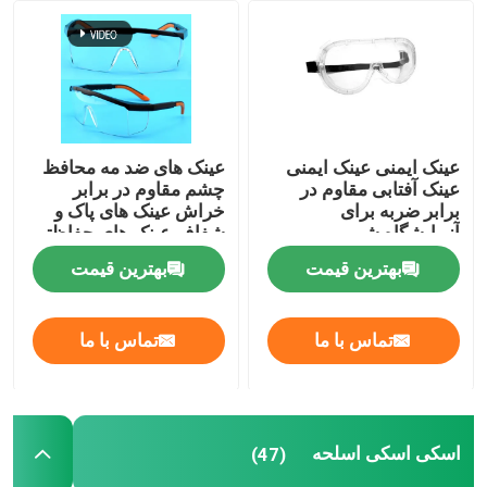
تور کارخانه
با ما تماس بگیرید
عینک ایمنی عینک ایمنی
عینک های ضد مه محافظ
عینک آفتابی مقاوم در
چشم مقاوم در برابر
اخبار
برابر ضربه برای
خراش عینک های پاک و
آزمایشگاه شیمی
شفاف عینک های حفاظتی
و گیرنده های ضد لغز قابل
بهترین قیمت
بهترین قیمت
موارد
تنظیم عینک های
آزمایشگاهی
درخواست نقل قول
تماس با ما
تماس با ما
عینک شنا ضدآفتاب
اسکی اسکی اسلحه
(47)
عینک ایمنی عینک