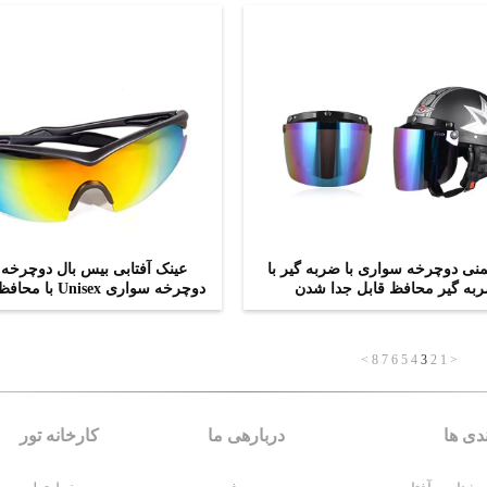
یمنی دوچرخه سواری با ضربه گیر با
عینک آفتابی بیس بال دوچرخه
به گیر محافظ قابل جدا شدن
دوچرخه سواری Unisex با محافظت UV400
اکنون تماس بگیرید
اکنون تماس بگیرید
>
8
7
6
5
4
3
2
1
<
دی ها
دربارهی ما
کارخانه تور