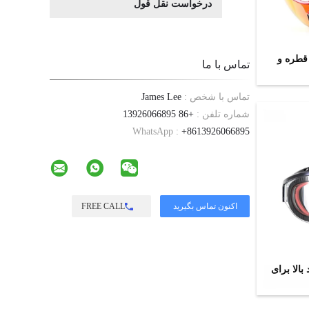
درخواست نقل قول
قطره و
تماس با ما
تماس با شخص :
James Lee
شماره تلفن :
+86 13926066895
WhatsApp :
+8613926066895
FREE CALL
بالا برای