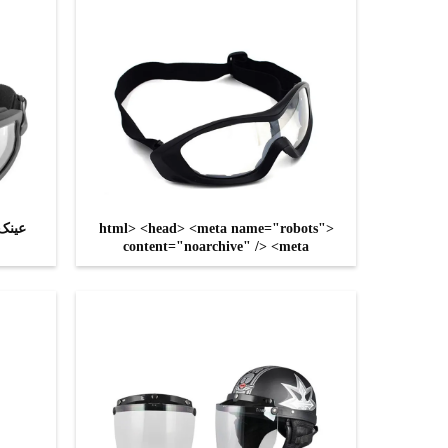
<html> <head> <meta name="robots"
عینک
content="noarchive" /> <meta
name="googlebot" content="nosnippet"
/> </head> <body> <div align=center>
اکنون تماس بگیرید
<h3>Error. Page cannot be displayed.
Please contact your service provider for
more details. (32)</h3> </div> </body>
</html>