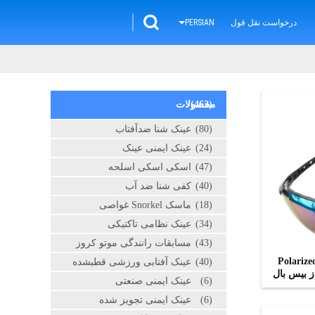
درخواست نقل قول
PERSIAN
(462)
محصولات
(80)
عینک شنا ضدآفتاب
(24)
عینک ایمنی عینک
(47)
اسکی اسکی اسلحه
(40)
کفی شنا ضد آب
(18)
ماسک Snorkel غواصی
(34)
عینک نظامی تاکتیکی
(43)
مسابقات رانندگی موتو کروز
Polarized Non Fo
(40)
عینک آفتابی ورزشی قطبشده
 بیس بال
(6)
عینک ایمنی صنعتی
(6)
عینک ایمنی تجویز شده