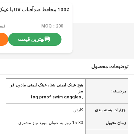
100٪ محافظ ضدآفتاب UV با عینک کامل
MOQ：200
قیمت：e
بهترین قیمت
توضیحات محصول
هیچ عینک ایمنی شنا، عینک ایمنی مادون قر
برجسته:
مز
fog proof swim goggles
,
جزئیات بسته بندی
کارتن
زمان تحویل
15-30 روز به عنوان مورد نیاز مشتری