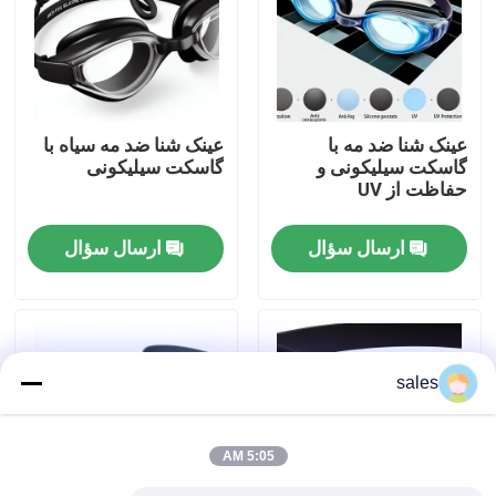
تور کارخانه
با ما تماس بگیرید
عینک شنا ضد مه با
عینک شنا ضد مه سیاه با
گاسکت سیلیکونی و
گاسکت سیلیکونی
حفاظت از UV
اخبار
ارسال سؤال
ارسال سؤال
موارد
درخواست نقل قول
sales
عینک شنا ضدآفتاب
5:05 AM
عینک ایمنی عینک