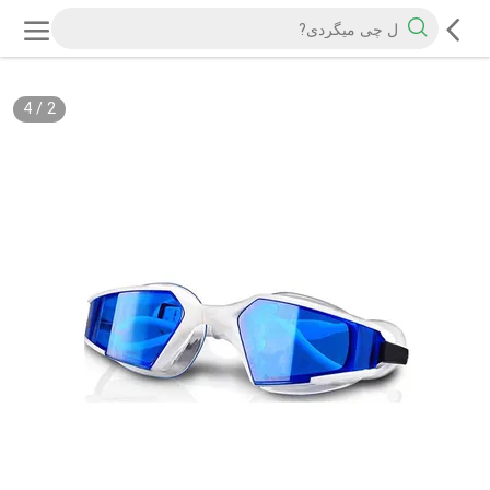
4
/
2