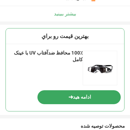
بیشتر ببینید
بهترين قيمت رو براي
100٪ محافظ ضدآفتاب UV با عینک
کامل
ادامه هید
محصولات توصیه شده