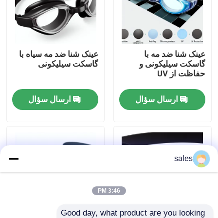
تور کارخانه
عینک شنا ضد مه با
عینک شنا ضد مه سیاه با
با ما تماس بگیرید
گاسکت سیلیکونی و
گاسکت سیلیکونی
حفاظت از UV
اخبار
ارسال سؤال
ارسال سؤال
موارد
درخواست نقل قول
sales
عینک شنا ضدآفتاب
3:46 PM
عینک ایمنی عینک
Good day, what product are you looking 