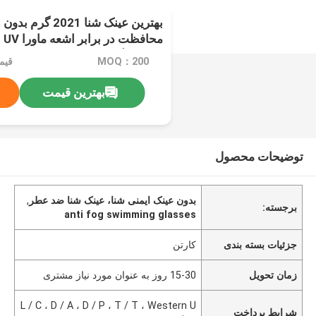
بهترین عینک شنا 1
مح
زنان بزرگسالان نوجوان
MOQ：200
قیمت：e
بهترین قیمت
توضیحات محصول
بدون عینک ایمنی شنا، عینک شنا ضد عطر
,
برجسته:
anti fog swimming glasses
جزئیات بسته بندی
کارتن
زمان تحویل
15-30 روز به عنوان مورد نیاز مشتری
L / C ، D / A ، D / P ، T / T ، Western U
شرایط پرداخت