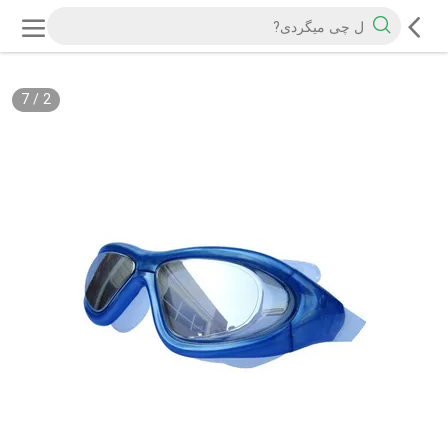
7
/
2