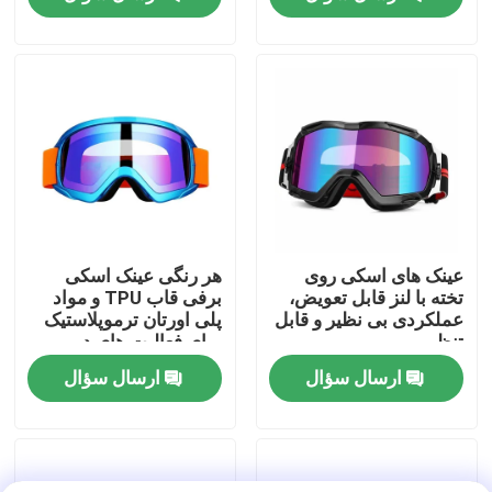
تور کارخانه
با ما تماس بگیرید
اخبار
موارد
عینک های اسکی روی
هر رنگی عینک اسکی
تخته با لنز قابل تعویض،
برفی قاب TPU و مواد
عملکردی بی نظیر و قابل
پلی اورتان ترموپلاستیک
درخواست نقل قول
تنظیم
برای فعالیت های در
فضای باز
ارسال سؤال
ارسال سؤال
عینک شنا ضدآفتاب
عینک ایمنی عینک