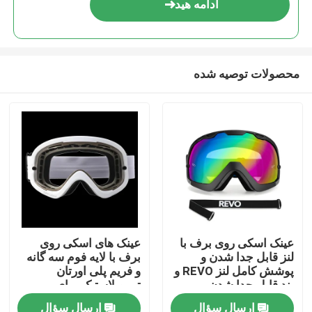
ادامه هید
محصولات توصیه شده
صفحه اصلی
عینک اسکی روی برف با
عینک های اسکی روی
لنز قابل جدا شدن و
برف با لایه فوم سه گانه
محصولات
پوشش کامل لنز REVO و
و فریم پلی اورتان
بند قابل جدا شدن
ترموپلاستیک برای
محافظت بادوام
ارسال سؤال
ارسال سؤال
درباره ما