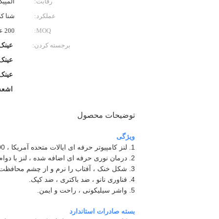
رقابت:
المپی
عملکرد:
شنا ك
MOQ:
200 عدد / اندازه / مورد
برجسته کردن:
عینک
عینک
عینک
اشعه ما
توضیحات محصول
ویژگی
1. لنز کامپیوتر حرفه ای ایالات متحده آمریکا ، 100٪ محافظت در برابر اشعه ماورا UV بنفش.
2. درمان نوری حرفه ای اضافه شده ، لنز با دوام تر است
3. شکل خنک ، آفتاب را نرم و از چشم محافظت کنید.
4. فناوری نانو ، ضد باکتری ، ضد کپک.
5. واشر سیلیکونی ، راحت و ایمن.
بسته صادرات استاندارد