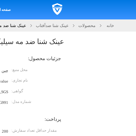
صفحه ا
خانه
محصولات
عینک شنا ضدآفتاب
عینک شنا ضد مه
عینک شنا ضد مه سیلیک
جزئیات محصول:
محل منبع:
چین
نام تجاری:
value
گواهی:
,SGS
شماره مدل:
G991
پرداخت:
مقدار حداقل تعداد سفارش:
200