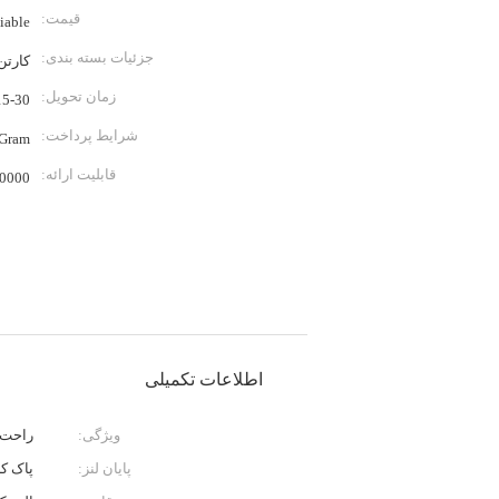
قیمت:
iable
جزئیات بسته بندی:
کارتن
زمان تحویل:
15-30 روز به عنوان مورد نیاز 
شرایط پرداخت:
eyGram
قابلیت ارائه:
0000
اطلاعات تکمیلی
ویژگی:
راحت 
پایان لنز:
پاک ک