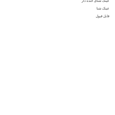
عینک شنای خنده دار
عینک شنا
قابل قبول