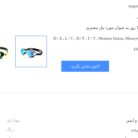
negot
مشتری
D / A ، L / C ، D / P ، T / T ، Western Union، Mon
10
اکنون تماس بگیرید
و ایمن
مواد لنز:
ردن
رنگ: