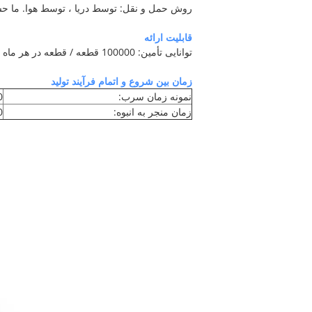
روش حمل و نقل: توسط دریا ، توسط هوا. ما حساب FEDEX و UPS داریم تا به مشتری برای حمل و نقل هوایی سریعتر
قابلیت ارائه
توانایی تأمین: 100000 قطعه / قطعه در هر ماه
زمان بین شروع و اتمام فرآیند تولید
نمونه زمان سرب:
10
زمان منجر به انبوه:
20-30