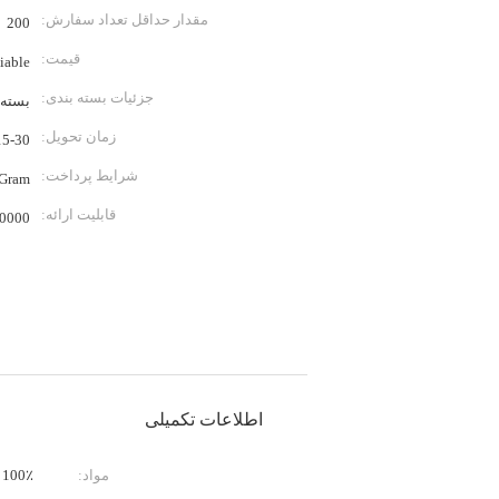
مقدار حداقل تعداد سفارش:
200
قیمت:
iable
جزئیات بسته بندی:
بسته 
زمان تحویل:
15-30 روز به عنوان مورد نیاز 
شرایط پرداخت:
eyGram
قابلیت ارائه:
0000
اطلاعات تکمیلی
مواد:
100٪ سیلیکون