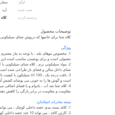
لوگو:
سفار
نصب شده:
آره
برجسته کردن:
کلاه 
توضیحات محصول
کلاه شنا برای خانمها که درپوش شنای سیلیکونی
ویژگی
1. مخصوص موهای بلند ، با توجه به نیاز مشتری
معمولی است و برای پوشیدن مناسب است.این ی
2. مواد سیلیکونی نرم ، کلاه شنای سیلیکونی 
شنای داخل سالن و فضای باز طراحی شده است.در
3. بافت درجه یک ، 100 l
است و گوش ها را به خوبی می پوشاند.کشش آن آس
4. کلاه شنا ضد آب ، بادوام و با فضای اضافی م
مقاومت و مقاومت در برابر پارگی را کاهش دهد
بسته صادرات استاندارد
1. کاغذ بسته بندی جعبه داخلی کوچک ، می تواند عینک 10 عددی ، بسته فردی را بسته بندی کند.
2. کارتن کاغذ ، می تواند 10 عدد جعبه داخلی کوچک ، کاملا عینک 100 عددی را بسته بندی کند.