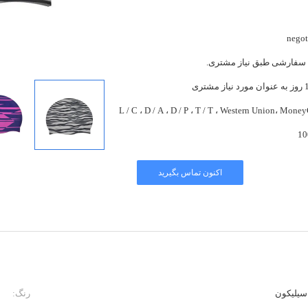
negot
سفارشی طبق نیاز مشتری.
مشتری
L / C ، D / A ، D / P ، T / T ، Western Union، Mon
10
اکنون تماس بگیرید
رنگ: