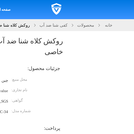
صفحه ا
خانه
محصولات
کفی شنا ضد آب
روکش کلاه شنا ض
روکش کلاه شنا ضد آب 
خاصی
جزئیات محصول:
محل منبع:
چین
نام تجاری:
value
گواهی:
,SGS
شماره مدل:
C-34
پرداخت: