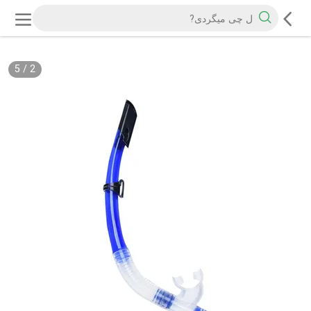
5
/
2