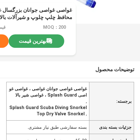
غواصی غواصی جوانان بزرگسال غ
محافظ چلپ چلوپ و شیرآلات بالا
MOQ：200
قیمت：e
بهترین قیمت
توضیحات محصول
غواصی غواصی جوانان غواصی ، غواصی غو
اصی Splash Guard ، غواصی شیر بالا
برجسته:
,
Splash Guard Scuba Diving Snorkel
Top Dry Valve Snorkel
,
جزئیات بسته بندی
بسته سفارشی طبق نیاز مشتری.