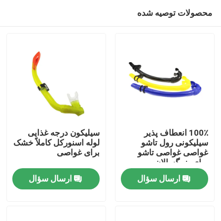
محصولات توصیه شده
100٪ انعطاف پذیر
سیلیکون درجه غذایی
سیلیکونی رول تاشو
لوله اسنورکل کاملاً خشک
غواصی غواصی تاشو
برای غواصی
صفحه اصلی
برای بزرگسالان
ارسال سؤال
ارسال سؤال
محصولات
درباره ما