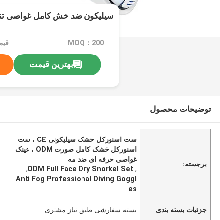
سیلیکون ضد خش کامل غواصی ت
MOQ：200
قیمت：e
بهترین قیمت
توضیحات محصول
ست اسنورکل خشک سیلیکونی CE ، ست
اسنورکل خشک کامل صورت ODM ، عینک
غواصی حرفه ای ضد مه
برجسته:
,
ODM Full Face Dry Snorkel Set
,
Anti Fog Professional Diving Goggl
es
جزئیات بسته بندی
بسته سفارشی طبق نیاز مشتری.