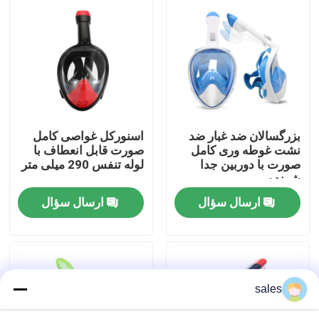
تور کارخانه
با ما تماس بگیرید
اخبار
بزرگسالان ضد غبار ضد
اسنورکل غواصی کامل
نشت غوطه وری کامل
صورت قابل انعطاف با
صورت با دوربین جدا
لوله تنفس 290 میلی متر
موارد
شونده
ارسال سؤال
ارسال سؤال
درخواست نقل قول
عینک شنا ضدآفتاب
sales
عینک ایمنی عینک