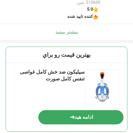
510600 ,چین
5.0
کننده تایید شده
بیشتر ببینید
بهترين قيمت رو براي
سیلیکون ضد خش کامل غواصی
تنفس کامل صورت
ادامه هید