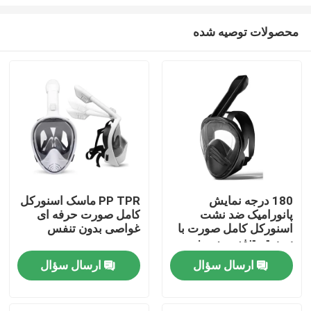
محصولات توصیه شده
180 درجه نمایش
PP TPR ماسک اسنورکل
پانورامیک ضد نشت
کامل صورت حرفه ای
صفحه اصلی
اسنورکل کامل صورت با
غواصی بدون تنفس
سیستم تنفس به روز
شده
محصولات
ارسال سؤال
ارسال سؤال
درباره ما