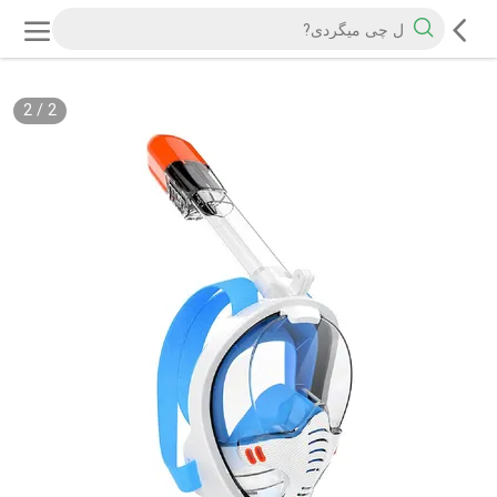
2
/
2