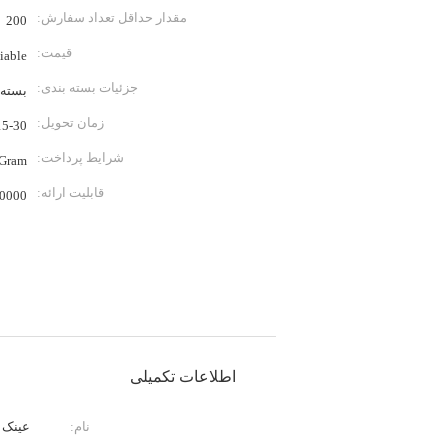
مقدار حداقل تعداد سفارش:
200
قیمت:
iable
جزئیات بسته بندی:
بسته 
زمان تحویل:
15-30 روز طبق نیاز مش
شرایط پرداخت:
yGram
قابلیت ارائه:
0000
اطلاعات تکمیلی
نام:
عینک 