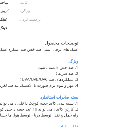
قاب:
ساخته ش
ویژگی:
کروی 
برجسته کردن:
عینک
عینک
توضیحات محصول
عینک های برفی ایمنی ضد خش ضد اسکره عینک 
ویژگی
1. ضد خش داشته باشید.
2. ضد ضربه ؛
3. عملکردهای ضد UVA/UVB/UVC ؛
4. مهر و موم نرم صورت با الاستیک بند ضد لغزش.
بسته صادرات استاندارد
1. بسته بندی کاغذ جعبه کوچک داخلی ، می تواند 10 عدد عینک ، بسته فردی را بسته بندی کند.
2. کارتن کاغذ ، می تواند 10 عدد جعبه داخلی کوچک ، در کل 100 عدد عینک بسته بندی کند.
راه حمل و نقل: توسط دریا ، توسط هوا. ما حساب FEDEX و UPS داریم تا به مشتری برای حمل سریعتر هوا کمک
قابلیت ارائه