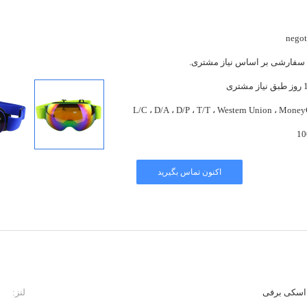
negot
سفارشی بر اساس نیاز مشتری.
تری
L/C ، D/A ، D/P ، T/T ، Western Union ، Mone
10
اکنون تماس بگیرید
اسکی برفی
لنز: