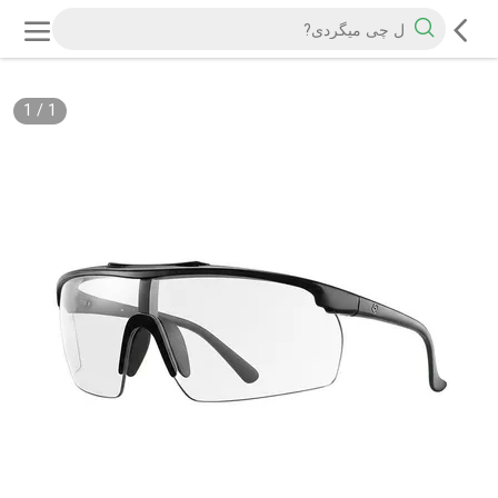
1
/
1