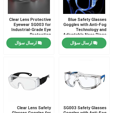
Clear Lens Protective
Blue Safety Glasses
Eyewear SG003 for
Goggles with Anti-Fog
Industrial-Grade Eye
Technology and
Protection
Adjustable Nose Piece
ارسال سؤال
ارسال سؤال
صفحه اصلی
محصولات
Clear Lens Safety
SG003 Safety Glasses
درباره ما
Glasses Goggles for
Goggles with Anti-Fog