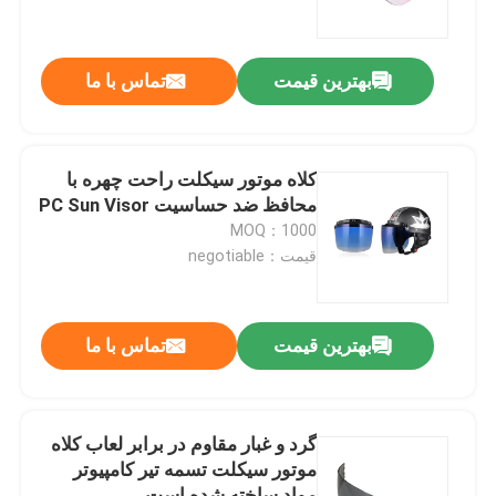
تور کارخانه
بهترین قیمت
تماس با ما
با ما تماس بگیرید
کلاه موتور سیکلت راحت چهره با
اخبار
محافظ ضد حساسیت PC Sun Visor
MOQ：1000
قیمت：negotiable
موارد
درخواست نقل قول
بهترین قیمت
تماس با ما
عینک شنا ضدآفتاب
گرد و غبار مقاوم در برابر لعاب کلاه
موتور سیکلت تسمه تیر کامپیوتر
عینک ایمنی عینک
مواد ساخته شده است