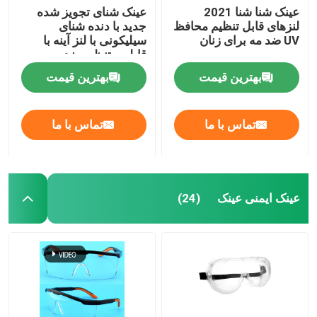
عینک شنا شنا 2021
عینک شنای تجویز شده
لنزهای قابل تنظیم محافظ
جدید با دنده شنای
غواصی غواصی
UV ضد مه برای زنان
سیلیکونی با لنز آینه با
قابلیت تنظیم ضد مه و
محافظت در برابر اشعه
بهترین قیمت
بهترین قیمت
ماورا UV بنفش
تماس با ما
تماس با ما
عینک ایمنی عینک
(24)