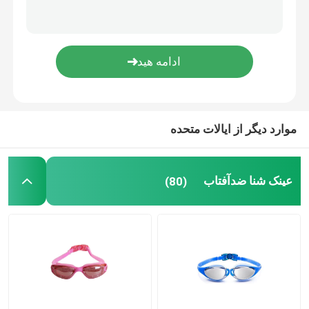
عینک ایمنی تجویز شده
غواصی شنا کردن
اسب سواری ژاکی
موارد دیگر از ایالات متحده
عینک آفتابی
عینک شنا ضدآفتاب
(80)
لنز ضد لک
عینک ضد غواصی ضد مه
لوازم شنا شنا