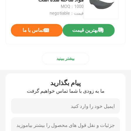
MOQ：1000
قیمت：negotiable
اسکی اسکی اسلحه
بهترین قیمت
تماس با ما
کفی شنا ضد آب
ماسک Snorkel غواصی
بیشتر ببینید
عینک نظامی تاکتیکی
پیام بگذارید
مسابقات رانندگی موتو کروز
ما به زودی با شما تماس خواهیم گرفت
عینک آفتابی ورزشی قطبشده
عینک ایمنی صنعتی