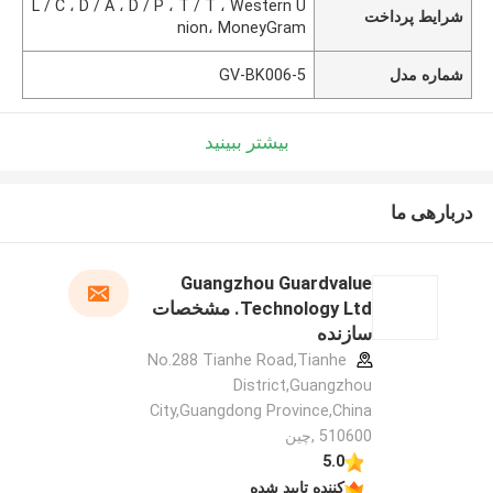
L / C ، D / A ، D / P ، T / T ، Western U
شرایط پرداخت
nion، MoneyGram
شماره مدل
GV-BK006-5
بیشتر ببینید
دربارهی ما
Guangzhou Guardvalue
Technology Ltd. مشخصات
سازنده
No.288 Tianhe Road,Tianhe
District,Guangzhou
City,Guangdong Province,China
510600 ,چین
5.0
کننده تایید شده