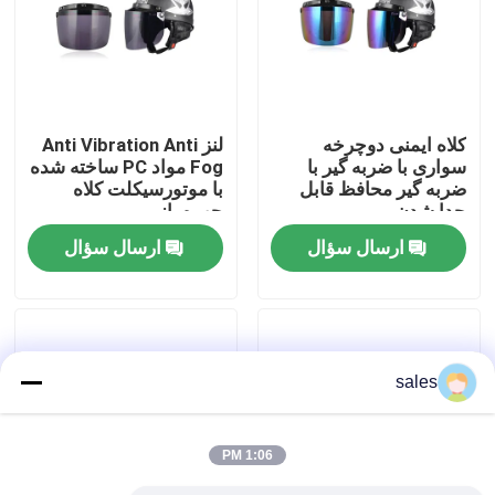
تور کارخانه
با ما تماس بگیرید
کلاه ایمنی دوچرخه
لنز Anti Vibration Anti
سواری با ضربه گیر با
Fog مواد PC ساخته شده
ضربه گیر محافظ قابل
با موتورسیکلت کلاه
اخبار
جدا شدن
چهره باز
ارسال سؤال
ارسال سؤال
موارد
درخواست نقل قول
sales
عینک شنا ضدآفتاب
1:06 PM
عینک ایمنی عینک