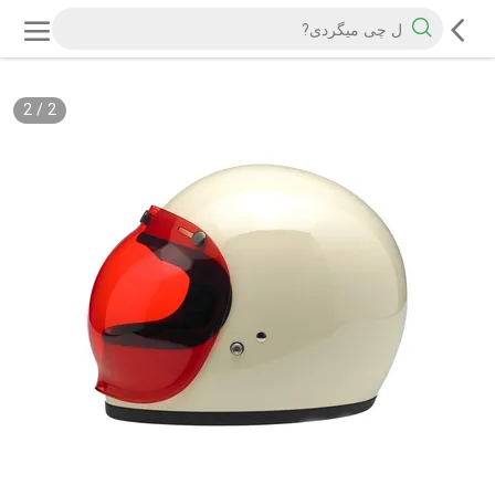
2
/
2