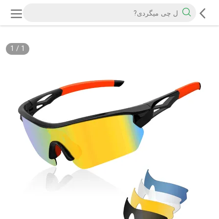
1
/
1