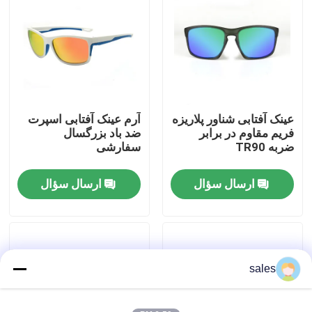
تور کارخانه
با ما تماس بگیرید
عینک آفتابی شناور پلاریزه
آرم عینک آفتابی اسپرت
اخبار
فریم مقاوم در برابر
ضد باد بزرگسال
ضربه TR90
سفارشی
موارد
ارسال سؤال
ارسال سؤال
درخواست نقل قول
عینک شنا ضدآفتاب
sales
عینک ایمنی عینک