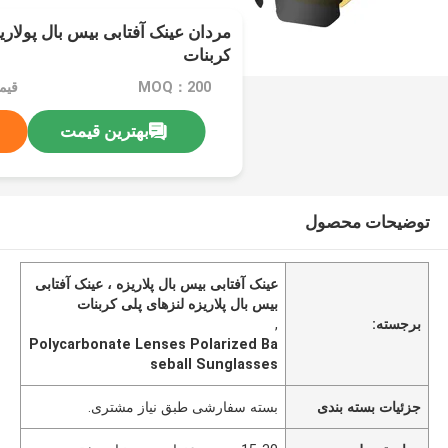
مردان عینک آفتابی بیس بال پولاریز
کربنات
MOQ：200
قیمت：e
بهترین قیمت
توضیحات محصول
عینک آفتابی بیس بال پلاریزه ، عینک آفتابی
بیس بال پلاریزه لنزهای پلی کربنات
برجسته:
,
Polycarbonate Lenses Polarized Ba
seball Sunglasses
جزئیات بسته بندی
بسته سفارشی طبق نیاز مشتری.