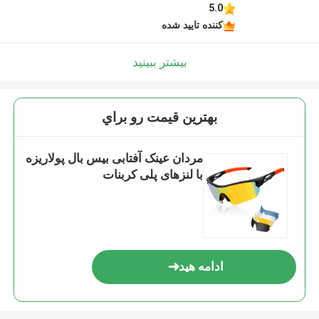
5.0
کننده تایید شده
بیشتر ببینید
بهترين قيمت رو براي
مردان عینک آفتابی بیس بال پولاریزه
با لنزهای پلی کربنات
ادامه هید