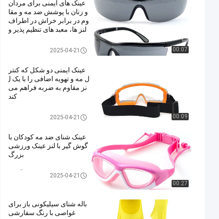
عینک های ایمنی برای مردان
و زنان با پوشش ضد مه و مقا
وم در برابر خراش در اطراف
لنز ها، معبد های تنظیم پذیر و
بینی
عینک ایمنی عینک
00:07
2025-04-21
عینک ایمنی دو شکل که کنتر
ل مه و تهویه اضافی را با یک ل
نز مقاوم به ضربه فراهم می
کند
عینک ایمنی عینک
00:09
2025-04-21
عینک شنای ضد مه کودکان با
گوش گیر با لنز عینک ورزشی
بزرگ
عینک شنا ضدآفتاب
2025-04-21
00:27
باله شنای سیلیکونی باز برای
غواصی با رنگ سفارشی