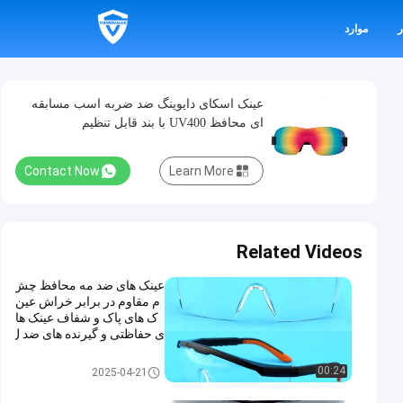
ر
موارد
عینک اسکای دایوینگ ضد ضربه اسب مسابقه
ای محافظ UV400 با بند قابل تنظیم
Contact Now
Learn More
Related Videos
عینک های ضد مه محافظ چش
م مقاوم در برابر خراش عین
ک های پاک و شفاف عینک ها
ی حفاظتی و گیرنده های ضد ل
غز قابل تنظیم عینک های آزمای
شگاهی
عینک ایمنی عینک
00:24
2025-04-21