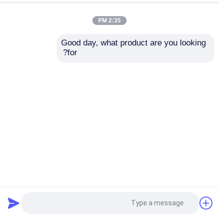
2:35 PM
Good day, what product are you looking 
for?
عینک های ضد مه محافظ چشم مقاوم در برابر خراش عینک های
پاک و شفاف عینک های حفاظتی و گیرنده های ضد لغز قابل تنظیم
عینک های آزمایشگاهی
عینک ایمنی عینک
2025-04-21