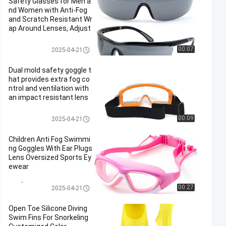
Safety Glasses for Men a
nd Women with Anti-Fog
and Scratch Resistant Wr
ap Around Lenses, Adjust
able Temples and Nose
عینک ایمنی عینک
00:07
2025-04-21
Dual mold safety goggle t
hat provides extra fog co
ntrol and ventilation with
an impact resistant lens
عینک ایمنی عینک
00:09
2025-04-21
Children Anti Fog Swimmi
ng Goggles With Ear Plugs
Lens Oversized Sports Ey
ewear
عینک شنا ضدآفتاب
00:27
2025-04-21
Open Toe Silicone Diving
Swim Fins For Snorkeling