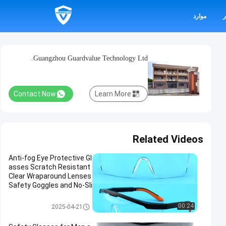
ر
موارد
Guangzhou Guardvalue Technology Ltd.
Contact Now
Learn More
Related Videos
Anti-fog Eye Protective Gl
asses Scratch Resistant
Clear Wraparound Lenses
Safety Goggles and No-Sli
p Grips Adjustable Templ
es Lab Goggles
عینک ایمنی عینک
00:24
2025-04-21